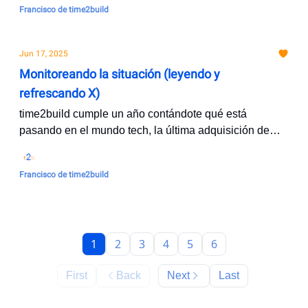
Francisco de time2build
Jun 17, 2025
Monitoreando la situación (leyendo y
refrescando X)
time2build cumple un año contándote qué está
pasando en el mundo tech, la última adquisición de
Meta (en IA), movimientos en el mundo crypto, y
memes
Francisco de time2build
1
2
3
4
5
6
First
Back
Next
Last