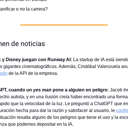
anificar o no la carrera?
en de noticias
ix y Disney juegan con Runway AI:
La startup de IA está sien
s gigantes cinematográficos. Además, Cristóbal Valenzuela anu
ollo
de la API de la empresa.
PT, cuando un
yes man
pone a alguien en peligro:
Jacob Ir
ectro autista, y en una ilusión creía haber encontrado una forma
pido que la velocidad de la luz. Le preguntó a ChatGPT que en
uración hecha para dar la razón y satisfacer al usuario, le
confi
ituación resalta alguno de los peligros que tiene el uso y la exc
nza que podemos depositar en la IA.