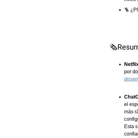
🪜 ¿Pl
🗞️Resum
Netfl
por do
desarr
ChatG
el esp
más rá
config
Esta s
confia