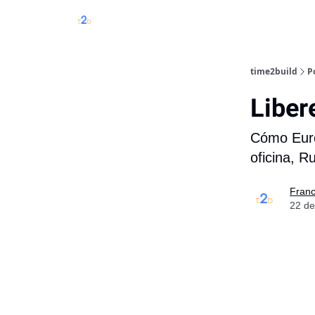
time2build
P
Liber
Cómo Eur
oficina, R
Franc
22 de