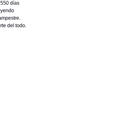
e 550 días
leyendo
campestre.
te del todo.