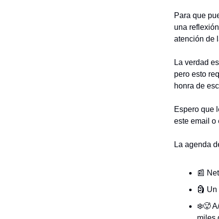
Para que pue
una reflexió
atención de 
La verdad es
pero esto re
honra de escr
Espero que l
este email o
La agenda de
📰 Net
🗿 Un
❄️🥵 A
miles