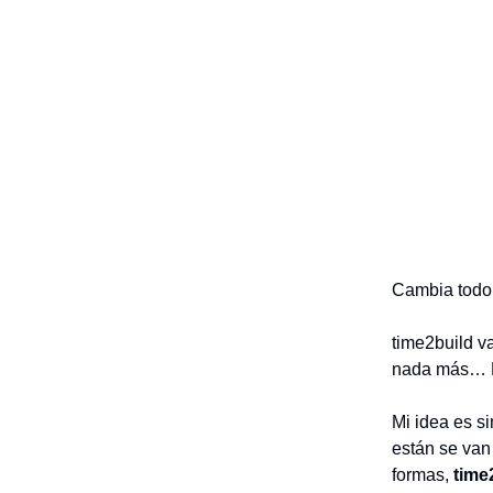
Cambia tod
time2build v
nada más… P
Mi idea es si
están se van 
formas,
time