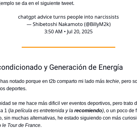
jemplo se da en el siguiente tweet.
chatgpt advice turns people into narcissists
— Shibetoshi Nakamoto (@BillyM2k)
3:50 AM • Jul 20, 2025
condicionado y Generación de Energía
 has notado porque en t2b comparto mi lado más
techie
, pero s
los deportes.
idad se me hace más dificil ver eventos deportivos, pero trato 
a 1 (
la película es entretenida y la
recomiendo
)
, o un poco de 
io, sin muchas alternativas, he estado siguiendo con más curios
o
le Tour de France
.