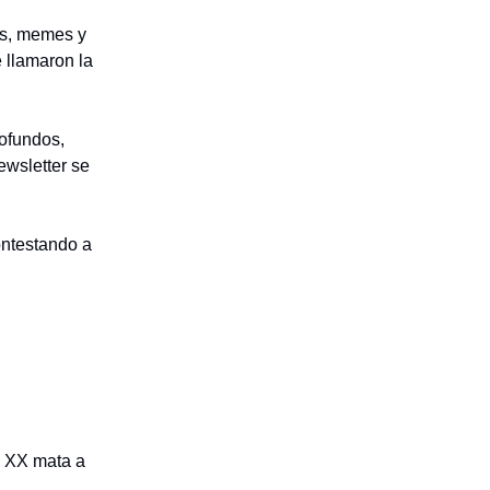
as, memes y
 llamaron la
rofundos,
ewsletter se
ontestando a
o XX mata a