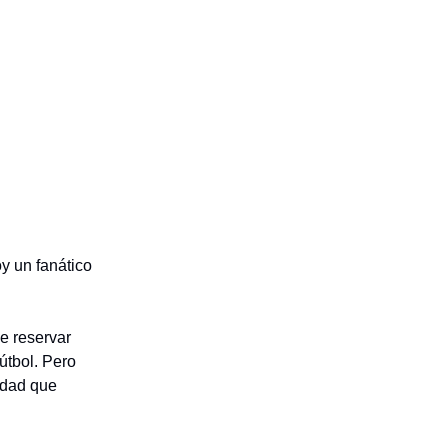
oy un fanático
de reservar
fútbol. Pero
idad que