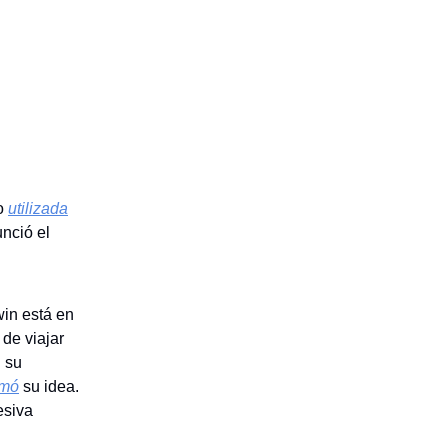
do
utilizada
nció el
win está en
 de viajar
 su
rmó
su idea.
esiva