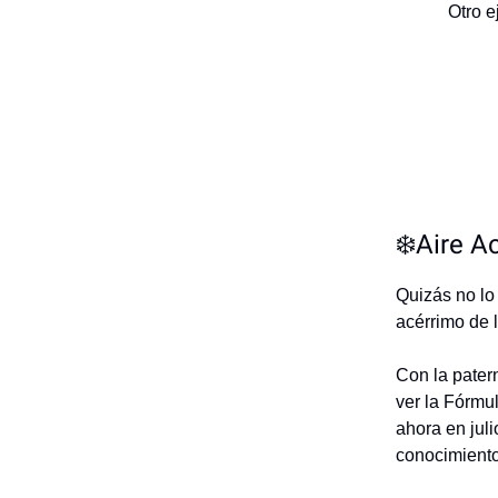
Otro e
❄️Aire A
Quizás no lo
acérrimo de 
Con la patern
ver la Fórmul
ahora en jul
conocimient