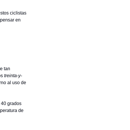
stos ciclistas
 pensar en
e tan
os
treinta-y-
rno al uso de
 40 grados
mperatura de