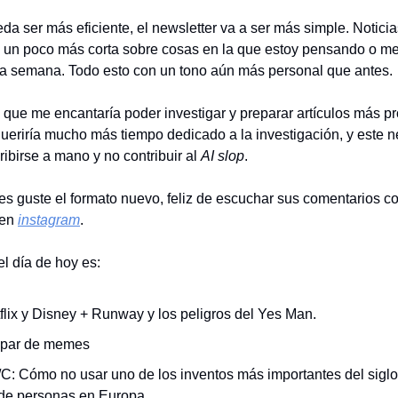
da ser más eficiente, el newsletter va a ser más simple. Notici
n un poco más corta sobre cosas en la que estoy pensando o me
la semana. Todo esto con un tono aún más personal que antes.
 que me encantaría poder investigar y preparar artículos más p
queriría mucho más tiempo dedicado a la investigación, y este n
ibirse a mano y no contribuir al
AI slop
.
es guste el formato nuevo, feliz de escuchar sus comentarios c
 en
instagram
.
l día de hoy es:
flix y Disney + Runway y los peligros del Yes Man.
 par de memes
/C: Cómo no usar uno de los inventos más importantes del sigl
 de personas en Europa