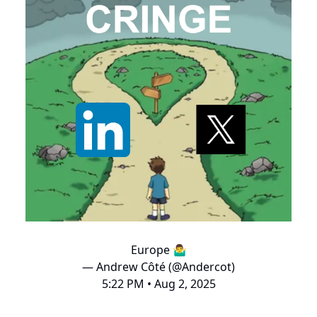
Europe 🤷‍♂️
— Andrew Côté (@Andercot)
5:22 PM • Aug 2, 2025