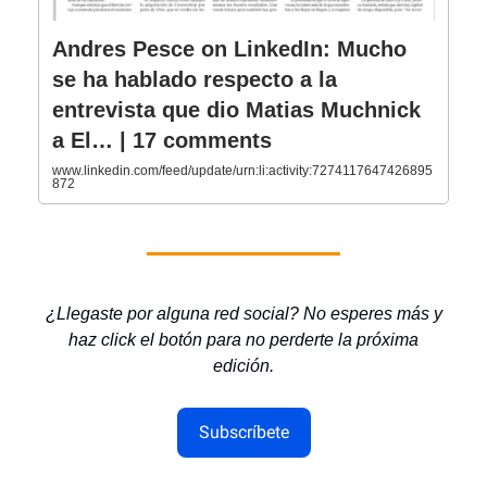
Andres Pesce on LinkedIn: Mucho
se ha hablado respecto a la
entrevista que dio Matias Muchnick
a El… | 17 comments
www.linkedin.com/feed/update/urn:li:activity:7274117647426895
872
¿Llegaste por alguna red social? No esperes más y
haz click el botón para no perderte la próxima
edición.
Subscríbete