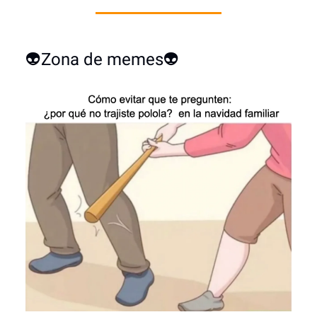
👽Zona de memes👽