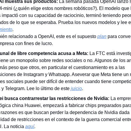
I muestra sus productos:
La semana pasada OpenAI lanzó 
4-mini (¿quién elige estos nombres robóticos?). El modelo que
impactó con su capacidad de raciocinio, terminó teniendo peo
ados de lo que se esperaba. Prueba los nuevos modelos y lee e
miento
.
ién relacionado a OpenAI, este es el supuesto
plan
para conver
presa con fines de lucro.
ibunal de libre competencia acusa a Meta:
La FTC está investi
iene un monopolio sobre redes sociales o no. Algunos de los 
más peso que otros, en particular el cuestionamiento es a las
siciones de Instagram y Whatsapp. Aseverar que Meta tiene un
es sociales puede ser difícil de entender cuando tiene compet
 y Telegram. Lee lo último de este
juicio
.
i busca contrarrestar las restricciones de Nvidia:
La empre
ógica china Huawei, empezará a fabricar chips preparados para
 razones es que buscan perder la dependencia de Nvidia dada 
lidad de restricciones en el contexto de la guerra comercial ent
. La noticia
aquí
.