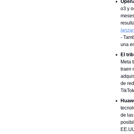
OpenA
o3 y o
meses 
result
lanza
- Tamb
una em
El tr
Meta t
traen 
adqui
de red
TikTok
Huawe
tecnol
de las
posibi
EE.UU