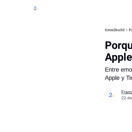
time2build
P
Porqu
Apple
Entre emoj
Apple y T
Franc
22 de