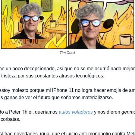
Tim Cook
ne un poco decepcionado, así que no se me ocurrió nada mejor
tristeza por sus constantes atrasos tecnológicos.
estoy molesto porque mi iPhone 11 no logra hacer emojis de am
as ganas de ver el futuro que soñamos materializarse.
o a Peter Thiel, queríamos
autos voladores
y nos dieron
genmo
 corbatas.
I trae novedades, igual que el juicio anti-monopolio contra Met