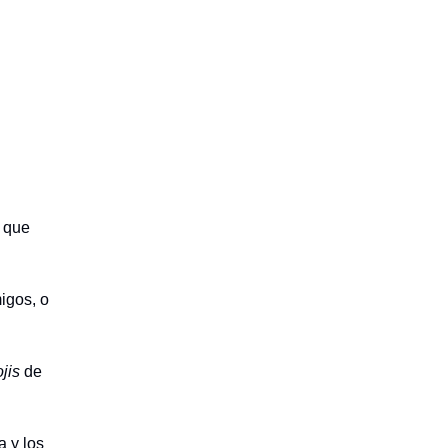
 que
igos, o
jis
de
a y los