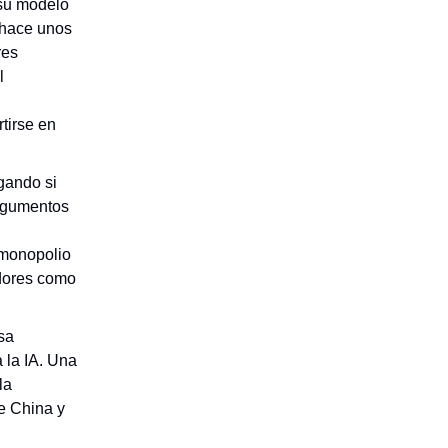
su modelo
 hace unos
res
l
tirse en
gando si
argumentos
 monopolio
idores como
sa
 la IA. Una
la
re China y