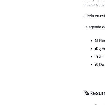
efectos de l
¡Léelo en est
La agenda de
📰 Re
🍎 ¿Es
🗿 Zo
🚀 De
🗞️Resum