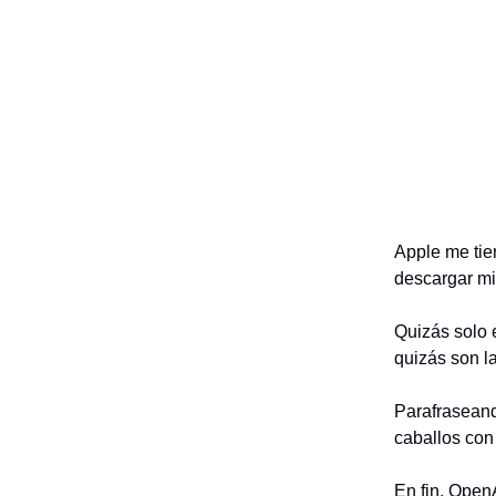
Apple me tie
descargar mi 
Quizás solo 
quizás son l
Parafraseand
caballos con
En fin, OpenA