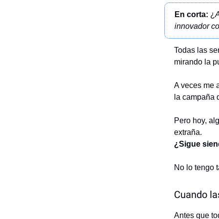
En corta:
¿
A
innovador co
Todas las se
mirando la pu
A veces me a
la campaña q
Pero hoy, al
extraña.
¿Sigue sien
No lo tengo t
Cuando la
Antes que to