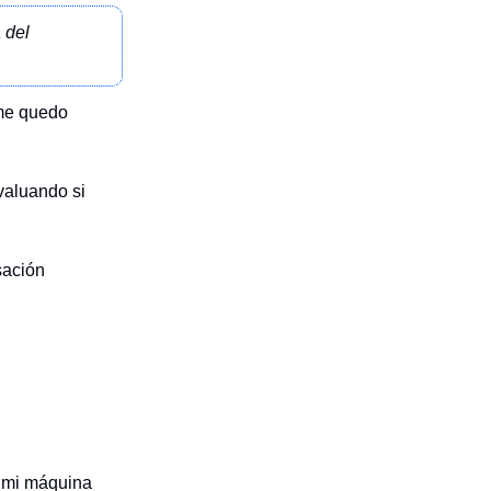
 del
 me quedo
valuando si
sación
s mi máquina