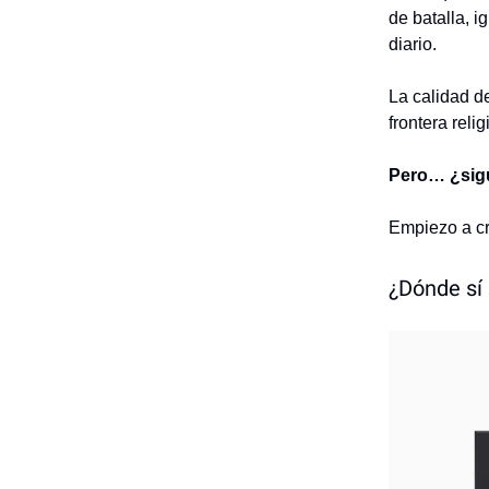
de batalla, 
diario.
La calidad d
frontera reli
Pero… ¿sigu
Empiezo a cr
¿Dónde sí