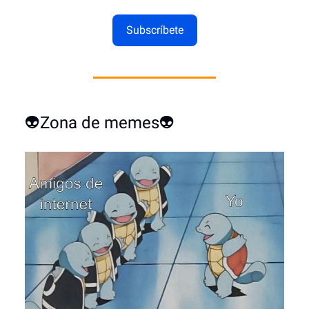
Subscríbete
👽Zona de memes👽