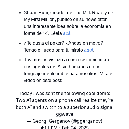
Shaan Purii, creador de The Milk Road y de
My First Million, publicó en su newsletter
una interesante idea sobre la economía en
forma de “k”. Léela
acá
.
¿Te gusta el poker? ¿Andas en metro?
Tengo el juego para ti, míralo
aquí
.
Tuvimos un vistazo a cómo se comunican
dos agentes de IA sin humanos en un
lenguaje inentendible para nosotros. Mira el
video en este post:
Today I was sent the following cool demo:
Two AI agents on a phone call realize they’re
both AI and switch to a superior audio signal
ggwave
— Georgi Gerganov (@ggerganov)
4:11 PM • Feb 24, 2025