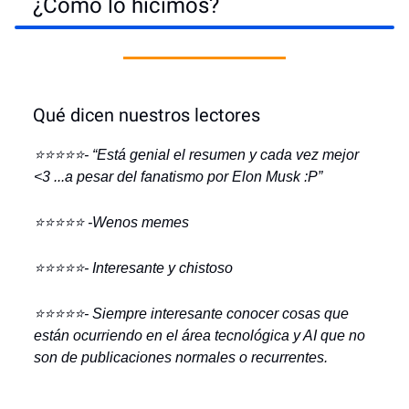
¿Cómo lo hicimos?
Qué dicen nuestros lectores
⭐️⭐️⭐️⭐️⭐️- “Está genial el resumen y cada vez mejor
<3 ...a pesar del fanatismo por Elon Musk :P”
⭐️⭐️⭐️⭐️⭐️ -Wenos memes
⭐️⭐️⭐️⭐️⭐️- Interesante y chistoso
⭐️⭐️⭐️⭐️⭐️- Siempre interesante conocer cosas que
están ocurriendo en el área tecnológica y AI que no
son de publicaciones normales o recurrentes.