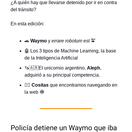
¿A quién hay que llevarse detenido por ir en contra
del tránsito?
En esta edición:
🚗
Waymo
y
errare robotum est
🚖
🤖 Los 3 tipos de Machine Learning, la base
de la Inteligencia Artificial
🦄🇦🇷El unicornio argentino,
Aleph
,
adquirió a su principal competencia.
🏄‍♂️
Cositas
que encontramos navegando en
la web 🕸️
Policía detiene un Waymo que iba