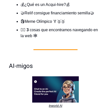
💰¿Qué es un Acqui-hire?💰
🤝Relif consigue financiamiento semilla🤝
🗿Meme Olímpico 🏅🥈🥉
🏄‍♂️
3
cosas que encontramos navegando en
la web 🕸️
AI-migos
Inworld AI