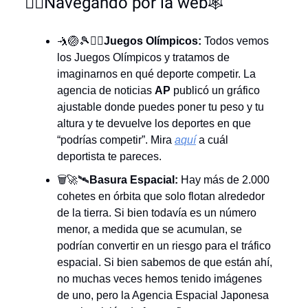
🏄‍♂️Navegando por la web🕸️
🤺🏐🎾🏊‍♀️
Juegos Olímpicos:
Todos vemos
los Juegos Olímpicos y tratamos de
imaginarnos en qué deporte competir. La
agencia de noticias
AP
publicó un gráfico
ajustable donde puedes poner tu peso y tu
altura y te devuelve los deportes en que
“podrías competir”. Mira
aquí
a cuál
deportista te pareces.
🗑️🚀🛰️
Basura Espacial:
Hay más de 2.000
cohetes en órbita que solo flotan alrededor
de la tierra. Si bien todavía es un número
menor, a medida que se acumulan, se
podrían convertir en un riesgo para el tráfico
espacial. Si bien sabemos de que están ahí,
no muchas veces hemos tenido imágenes
de uno, pero la Agencia Espacial Japonesa